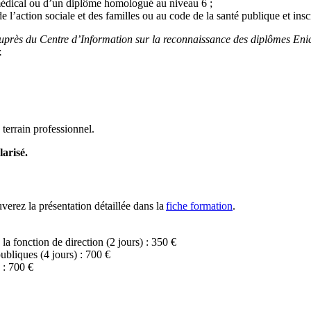
amédical ou d’un diplôme homologué au niveau 6 ;
 l’action sociale et des familles ou au code de la santé publique et inscr
t auprès du Centre d’Information sur la reconnaissance des diplômes Eni
.
terrain professionnel.
larisé.
rez la présentation détaillée dans la
fiche formation
.
la fonction de direction (2 jours) : 350 €
publiques (4 jours) : 700 €
 : 700 €