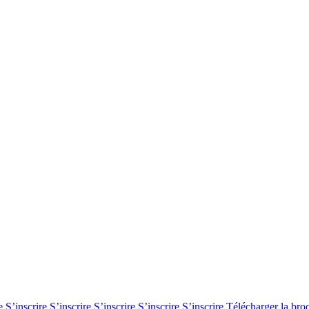
re
S’inscrire
S’inscrire
S’inscrire
S’inscrire
S’inscrire
Télécharger la br