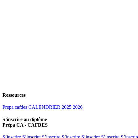
Ressources
Prepa cafdes CALENDRIER 2025 2026
S’inscrire au diplôme
Prépa CA - CAFDES
S’inscrire
S’inscrire
S’inscrire
S’inscrire
S’inscrire
S’inscrire
S’inscri