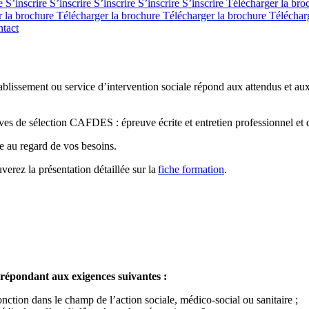
re
S’inscrire
S’inscrire
S’inscrire
S’inscrire
S’inscrire
Télécharger la br
r la brochure
Télécharger la brochure
Télécharger la brochure
Téléchar
tact
ablissement ou service d’intervention sociale répond aux attendus et au
 de sélection CAFDES : épreuve écrite et entretien professionnel et
e au regard de vos besoins.
ez la présentation détaillée sur la
fiche formation
.
 répondant aux exigences suivantes :
onction dans le champ de l’action sociale, médico-social ou sanitaire ;