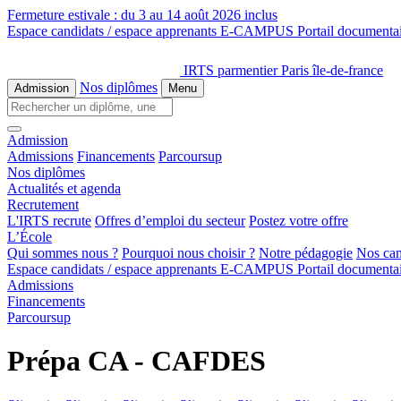
Fermeture estivale :
du 3 au 14 août 2026 inclus
Espace candidats / espace apprenants
E-CAMPUS
Portail documenta
IRTS parmentier Paris île-de-france
Nos diplômes
Admission
Menu
Admission
Admissions
Financements
Parcoursup
Nos diplômes
Actualités et agenda
Recrutement
L'IRTS recrute
Offres d’emploi du secteur
Postez votre offre
L’École
Qui sommes nous ?
Pourquoi nous choisir ?
Notre pédagogie
Nos ca
Espace candidats / espace apprenants
E-CAMPUS
Portail documenta
Admissions
Financements
Parcoursup
Prépa CA - CAFDES