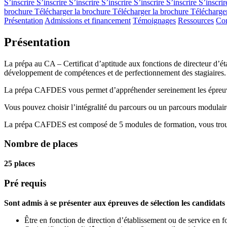
S’inscrire
S’inscrire
S’inscrire
S’inscrire
S’inscrire
S’inscrire
S’inscri
brochure
Télécharger la brochure
Télécharger la brochure
Télécharge
Présentation
Admissions et financement
Témoignages
Ressources
Con
Présentation
La prépa au CA – Certificat d’aptitude aux fonctions de directeur d’ét
développement de compétences et de perfectionnement des stagiaires.
La prépa CAFDES vous permet d’appréhender sereinement les épreuves
Vous pouvez choisir l’intégralité du parcours ou un parcours modulair
La prépa CAFDES est composé de 5 modules de formation, vous trouver
Nombre de places
25 places
Pré requis
Sont admis à se présenter aux épreuves de sélection les candidats
Être en fonction de direction d’établissement ou de service en f