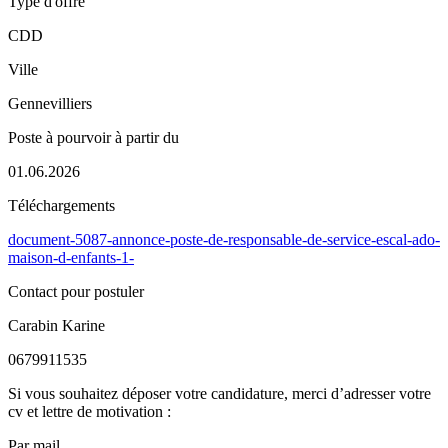
Type d'offre
CDD
Ville
Gennevilliers
Poste à pourvoir à partir du
01.06.2026
Téléchargements
document-5087-annonce-poste-de-responsable-de-service-escal-ado-
maison-d-enfants-1-
Contact pour postuler
Carabin Karine
0679911535
Si vous souhaitez déposer votre candidature, merci d’adresser votre
cv et lettre de motivation :
Par mail