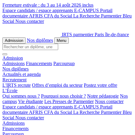
Fermeture estivale :
du 3 au 14 août 2026 inclus
Espace candidats / espace apprenants
E-CAMPUS
Portail
documentaire
AFRIS
CFA du Social
La Recherche
Parmentier Bleu
Social
Nous contacter
IRTS parmentier Paris île-de-france
Nos diplômes
Admission
Menu
Admission
Admissions
Financements
Parcoursup
Nos diplômes
Actualités et agenda
Recrutement
L'IRTS recrute
Offres d’emploi du secteur
Postez votre offre
L’École
Qui sommes nous ?
Pourquoi nous choisir ?
Notre pédagogie
Nos
campus
Vie étudiante
Les Presses de Parmentier
Nous contacter
Espace candidats / espace apprenants
E-CAMPUS
Portail
documentaire
AFRIS
CFA du Social
La Recherche
Parmentier Bleu
Social
Nous contacter
Admissions
Financements
Parcoursup