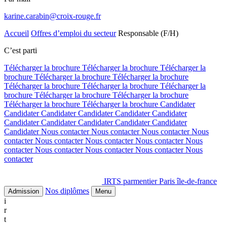
karine.carabin@croix-rouge.fr
Accueil
Offres d’emploi du secteur
Responsable (F/H)
C’est parti
Télécharger la brochure
Télécharger la brochure
Télécharger la
brochure
Télécharger la brochure
Télécharger la brochure
Télécharger la brochure
Télécharger la brochure
Télécharger la
brochure
Télécharger la brochure
Télécharger la brochure
Télécharger la brochure
Télécharger la brochure
Candidater
Candidater
Candidater
Candidater
Candidater
Candidater
Candidater
Candidater
Candidater
Candidater
Candidater
Candidater
Nous contacter
Nous contacter
Nous contacter
Nous
contacter
Nous contacter
Nous contacter
Nous contacter
Nous
contacter
Nous contacter
Nous contacter
Nous contacter
Nous
contacter
IRTS parmentier Paris île-de-france
Nos diplômes
Admission
Menu
i
r
t