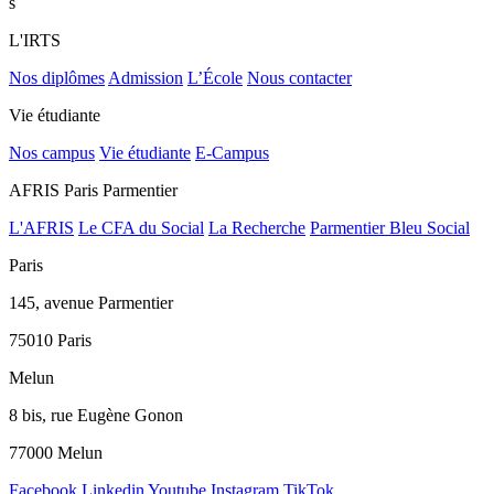
s
L'IRTS
Nos diplômes
Admission
L’École
Nous contacter
Vie étudiante
Nos campus
Vie étudiante
E-Campus
AFRIS Paris Parmentier
L'AFRIS
Le CFA du Social
La Recherche
Parmentier Bleu Social
Paris
145, avenue Parmentier
75010 Paris
Melun
8 bis, rue Eugène Gonon
77000 Melun
Facebook
Linkedin
Youtube
Instagram
TikTok