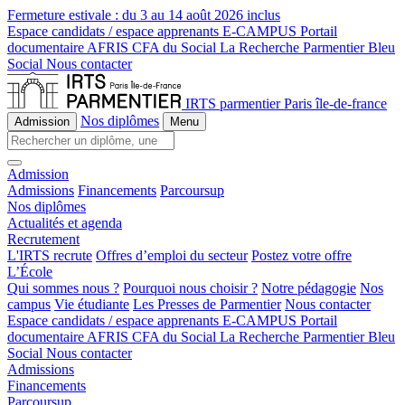
Fermeture estivale :
du 3 au 14 août 2026 inclus
Espace candidats / espace apprenants
E-CAMPUS
Portail
documentaire
AFRIS
CFA du Social
La Recherche
Parmentier Bleu
Social
Nous contacter
IRTS parmentier Paris île-de-france
Nos diplômes
Admission
Menu
Admission
Admissions
Financements
Parcoursup
Nos diplômes
Actualités et agenda
Recrutement
L'IRTS recrute
Offres d’emploi du secteur
Postez votre offre
L’École
Qui sommes nous ?
Pourquoi nous choisir ?
Notre pédagogie
Nos
campus
Vie étudiante
Les Presses de Parmentier
Nous contacter
Espace candidats / espace apprenants
E-CAMPUS
Portail
documentaire
AFRIS
CFA du Social
La Recherche
Parmentier Bleu
Social
Nous contacter
Admissions
Financements
Parcoursup