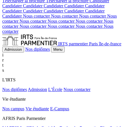
Télécharger la brochure
Télécharger la brochure
Candidater
Candidater
Candidater
Candidater
Candidater
Candidater
Candidater
Candidater
Candidater
Candidater
Candidater
Candidater
Nous contacter
Nous contacter
Nous contacter
Nous
contacter
Nous contacter
Nous contacter
Nous contacter
Nous
contacter
Nous contacter
Nous contacter
Nous contacter
Nous
contacter
IRTS parmentier Paris île-de-france
Nos diplômes
Admission
Menu
i
r
t
s
L'IRTS
Nos diplômes
Admission
L’École
Nous contacter
Vie étudiante
Nos campus
Vie étudiante
E-Campus
AFRIS Paris Parmentier