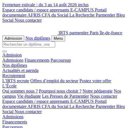
Fermeture estivale :
du 3 au 14 août 2026 inclus
Espace candidats / espace apprenants
E-CAMPUS
Portail
documentaire
AFRIS
CFA du Social
La Recherche
Parmentier Bleu
Social
Nous contacter
IRTS parmentier Paris île-de-france
Nos diplômes
Admission
Menu
Admission
Admissions
Financements
Parcoursup
Nos diplômes
Actualités et agenda
Recrutement
L'IRTS recrute
Offres d’emploi du secteur
Postez votre offre
L’École
Qui sommes nous ?
Pourquoi nous choisir ?
Notre pédagogie
Nos
campus
Vie étudiante
Les Presses de Parmentier
Nous contacter
Espace candidats / espace apprenants
E-CAMPUS
Portail
documentaire
AFRIS
CFA du Social
La Recherche
Parmentier Bleu
Social
Nous contacter
Admissions
Financements
Parcoursup