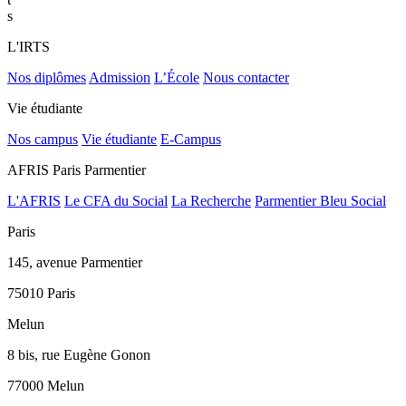
s
L'IRTS
Nos diplômes
Admission
L’École
Nous contacter
Vie étudiante
Nos campus
Vie étudiante
E-Campus
AFRIS Paris Parmentier
L'AFRIS
Le CFA du Social
La Recherche
Parmentier Bleu Social
Paris
145, avenue Parmentier
75010 Paris
Melun
8 bis, rue Eugène Gonon
77000 Melun