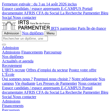
Fermeture estivale :
du 3 au 14 août 2026 inclus
Espace candidats / espace apprenants
E-CAMPUS
Portail
documentaire
AFRIS
CFA du Social
La Recherche
Parmentier Bleu
Social
Nous contacter
IRTS parmentier Paris île-de-france
Nos diplômes
Admission
Menu
Admission
Admissions
Financements
Parcoursup
Nos diplômes
Actualités et agenda
Recrutement
L'IRTS recrute
Offres d’emploi du secteur
Postez votre offre
L’École
Qui sommes nous ?
Pourquoi nous choisir ?
Notre pédagogie
Nos
campus
Vie étudiante
Les Presses de Parmentier
Nous contacter
Espace candidats / espace apprenants
E-CAMPUS
Portail
documentaire
AFRIS
CFA du Social
La Recherche
Parmentier Bleu
Social
Nous contacter
Admissions
Financements
Parcoursup