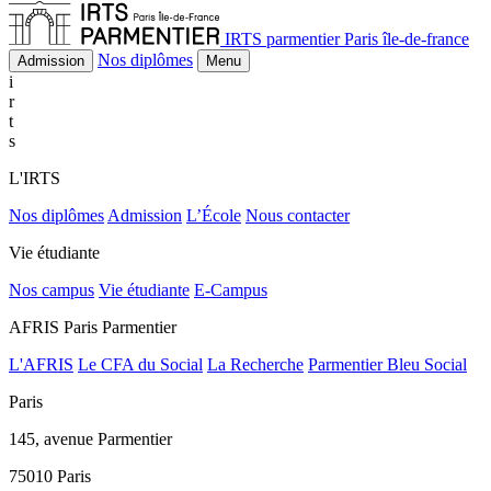
IRTS parmentier Paris île-de-france
Nos diplômes
Admission
Menu
i
r
t
s
L'IRTS
Nos diplômes
Admission
L’École
Nous contacter
Vie étudiante
Nos campus
Vie étudiante
E-Campus
AFRIS Paris Parmentier
L'AFRIS
Le CFA du Social
La Recherche
Parmentier Bleu Social
Paris
145, avenue Parmentier
75010 Paris