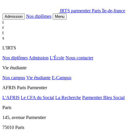
IRTS parmentier Paris île-de-france
Nos diplômes
Admission
Menu
i
r
t
s
L'IRTS
Nos diplômes
Admission
L’École
Nous contacter
Vie étudiante
Nos campus
Vie étudiante
E-Campus
AFRIS Paris Parmentier
L'AFRIS
Le CFA du Social
La Recherche
Parmentier Bleu Social
Paris
145, avenue Parmentier
75010 Paris