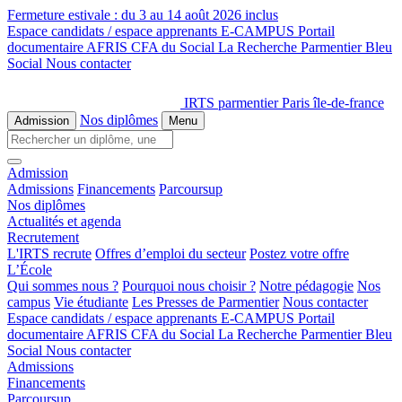
Fermeture estivale :
du 3 au 14 août 2026 inclus
Espace candidats / espace apprenants
E-CAMPUS
Portail
documentaire
AFRIS
CFA du Social
La Recherche
Parmentier Bleu
Social
Nous contacter
IRTS parmentier Paris île-de-france
Nos diplômes
Admission
Menu
Admission
Admissions
Financements
Parcoursup
Nos diplômes
Actualités et agenda
Recrutement
L'IRTS recrute
Offres d’emploi du secteur
Postez votre offre
L’École
Qui sommes nous ?
Pourquoi nous choisir ?
Notre pédagogie
Nos
campus
Vie étudiante
Les Presses de Parmentier
Nous contacter
Espace candidats / espace apprenants
E-CAMPUS
Portail
documentaire
AFRIS
CFA du Social
La Recherche
Parmentier Bleu
Social
Nous contacter
Admissions
Financements
Parcoursup