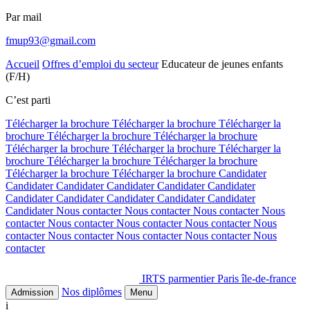
Par mail
fmup93@gmail.com
Accueil
Offres d’emploi du secteur
Educateur de jeunes enfants
(F/H)
C’est parti
Télécharger la brochure
Télécharger la brochure
Télécharger la
brochure
Télécharger la brochure
Télécharger la brochure
Télécharger la brochure
Télécharger la brochure
Télécharger la
brochure
Télécharger la brochure
Télécharger la brochure
Télécharger la brochure
Télécharger la brochure
Candidater
Candidater
Candidater
Candidater
Candidater
Candidater
Candidater
Candidater
Candidater
Candidater
Candidater
Candidater
Nous contacter
Nous contacter
Nous contacter
Nous
contacter
Nous contacter
Nous contacter
Nous contacter
Nous
contacter
Nous contacter
Nous contacter
Nous contacter
Nous
contacter
IRTS parmentier Paris île-de-france
Nos diplômes
Admission
Menu
i