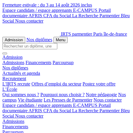
Fermeture estivale :
du 3 au 14 août 2026 inclus
Espace candidats / espace apprenants
E-CAMPUS
Portail
documentaire
AFRIS
CFA du Social
La Recherche
Parmentier Bleu
Social
Nous contacter
IRTS parmentier Paris île-de-france
Nos diplômes
Admission
Menu
Admission
Admissions
Financements
Parcoursup
Nos diplômes
Actualités et agenda
Recrutement
L'IRTS recrute
Offres d’emploi du secteur
Postez votre offre
L’École
Qui sommes nous ?
Pourquoi nous choisir ?
Notre pédagogie
Nos
campus
Vie étudiante
Les Presses de Parmentier
Nous contacter
Espace candidats / espace apprenants
E-CAMPUS
Portail
documentaire
AFRIS
CFA du Social
La Recherche
Parmentier Bleu
Social
Nous contacter
Admissions
Financements
Parcoursup