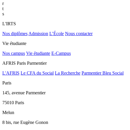
r
t
s
L'IRTS
Nos diplômes
Admission
L’École
Nous contacter
Vie étudiante
Nos campus
Vie étudiante
E-Campus
AFRIS Paris Parmentier
L'AFRIS
Le CFA du Social
La Recherche
Parmentier Bleu Social
Paris
145, avenue Parmentier
75010 Paris
Melun
8 bis, rue Eugène Gonon