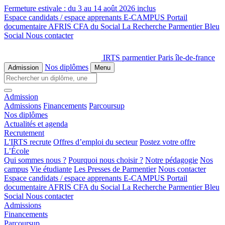
Fermeture estivale :
du 3 au 14 août 2026 inclus
Espace candidats / espace apprenants
E-CAMPUS
Portail
documentaire
AFRIS
CFA du Social
La Recherche
Parmentier Bleu
Social
Nous contacter
IRTS parmentier Paris île-de-france
Nos diplômes
Admission
Menu
Admission
Admissions
Financements
Parcoursup
Nos diplômes
Actualités et agenda
Recrutement
L'IRTS recrute
Offres d’emploi du secteur
Postez votre offre
L’École
Qui sommes nous ?
Pourquoi nous choisir ?
Notre pédagogie
Nos
campus
Vie étudiante
Les Presses de Parmentier
Nous contacter
Espace candidats / espace apprenants
E-CAMPUS
Portail
documentaire
AFRIS
CFA du Social
La Recherche
Parmentier Bleu
Social
Nous contacter
Admissions
Financements
Parcoursup