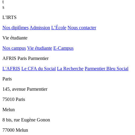
t
s
L'IRTS
Nos diplômes
Admission
L’École
Nous contacter
Vie étudiante
Nos campus
Vie étudiante
E-Campus
AFRIS Paris Parmentier
L'AFRIS
Le CFA du Social
La Recherche
Parmentier Bleu Social
Paris
145, avenue Parmentier
75010 Paris
Melun
8 bis, rue Eugène Gonon
77000 Melun