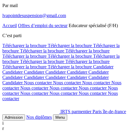
Par mail
lvapointdesuspension@gmail.com
Accueil
Offres d’emploi du secteur
Educateur spécialisé (F/H)
C’est parti
Télécharger la brochure
Télécharger la brochure
Télécharger la
brochure
Télécharger la brochure
Télécharger la brochure
Télécharger la brochure
Télécharger la brochure
Télécharger la
brochure
Télécharger la brochure
Télécharger la brochure
Télécharger la brochure
Télécharger la brochure
Candidater
Candidater
Candidater
Candidater
Candidater
Candidater
Candidater
Candidater
Candidater
Candidater
Candidater
Candidater
Nous contacter
Nous contacter
Nous contacter
Nous
contacter
Nous contacter
Nous contacter
Nous contacter
Nous
contacter
Nous contacter
Nous contacter
Nous contacter
Nous
contacter
IRTS parmentier Paris île-de-france
Nos diplômes
Admission
Menu
i
r