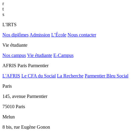
r
t
s
L'IRTS
Nos diplômes
Admission
L’École
Nous contacter
Vie étudiante
Nos campus
Vie étudiante
E-Campus
AFRIS Paris Parmentier
L'AFRIS
Le CFA du Social
La Recherche
Parmentier Bleu Social
Paris
145, avenue Parmentier
75010 Paris
Melun
8 bis, rue Eugène Gonon