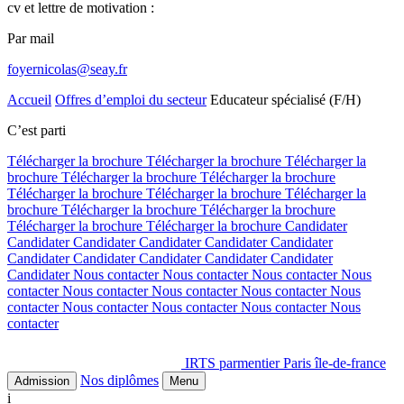
cv et lettre de motivation :
Par mail
foyernicolas@seay.fr
Accueil
Offres d’emploi du secteur
Educateur spécialisé (F/H)
C’est parti
Télécharger la brochure
Télécharger la brochure
Télécharger la
brochure
Télécharger la brochure
Télécharger la brochure
Télécharger la brochure
Télécharger la brochure
Télécharger la
brochure
Télécharger la brochure
Télécharger la brochure
Télécharger la brochure
Télécharger la brochure
Candidater
Candidater
Candidater
Candidater
Candidater
Candidater
Candidater
Candidater
Candidater
Candidater
Candidater
Candidater
Nous contacter
Nous contacter
Nous contacter
Nous
contacter
Nous contacter
Nous contacter
Nous contacter
Nous
contacter
Nous contacter
Nous contacter
Nous contacter
Nous
contacter
IRTS parmentier Paris île-de-france
Nos diplômes
Admission
Menu
i