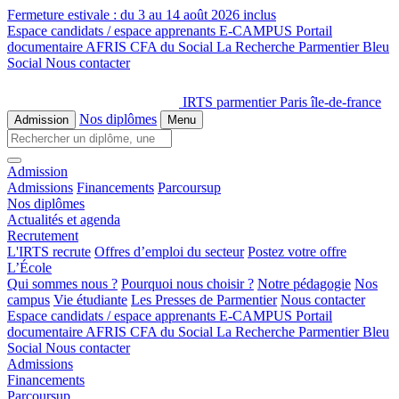
Fermeture estivale :
du 3 au 14 août 2026 inclus
Espace candidats / espace apprenants
E-CAMPUS
Portail
documentaire
AFRIS
CFA du Social
La Recherche
Parmentier Bleu
Social
Nous contacter
IRTS parmentier Paris île-de-france
Nos diplômes
Admission
Menu
Admission
Admissions
Financements
Parcoursup
Nos diplômes
Actualités et agenda
Recrutement
L'IRTS recrute
Offres d’emploi du secteur
Postez votre offre
L’École
Qui sommes nous ?
Pourquoi nous choisir ?
Notre pédagogie
Nos
campus
Vie étudiante
Les Presses de Parmentier
Nous contacter
Espace candidats / espace apprenants
E-CAMPUS
Portail
documentaire
AFRIS
CFA du Social
La Recherche
Parmentier Bleu
Social
Nous contacter
Admissions
Financements
Parcoursup