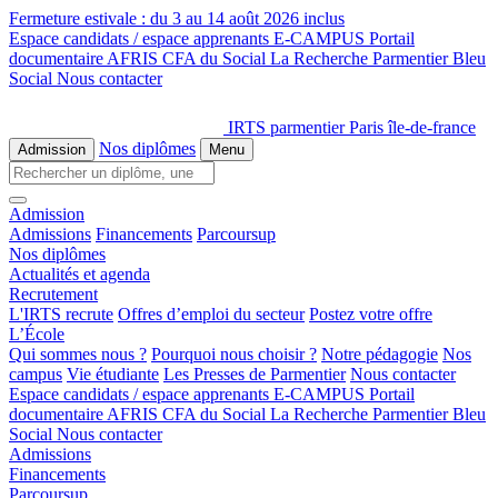
Fermeture estivale :
du 3 au 14 août 2026 inclus
Espace candidats / espace apprenants
E-CAMPUS
Portail
documentaire
AFRIS
CFA du Social
La Recherche
Parmentier Bleu
Social
Nous contacter
IRTS parmentier Paris île-de-france
Nos diplômes
Admission
Menu
Admission
Admissions
Financements
Parcoursup
Nos diplômes
Actualités et agenda
Recrutement
L'IRTS recrute
Offres d’emploi du secteur
Postez votre offre
L’École
Qui sommes nous ?
Pourquoi nous choisir ?
Notre pédagogie
Nos
campus
Vie étudiante
Les Presses de Parmentier
Nous contacter
Espace candidats / espace apprenants
E-CAMPUS
Portail
documentaire
AFRIS
CFA du Social
La Recherche
Parmentier Bleu
Social
Nous contacter
Admissions
Financements
Parcoursup