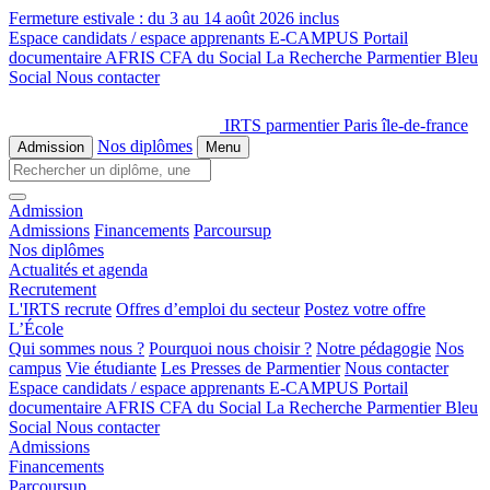
Fermeture estivale :
du 3 au 14 août 2026 inclus
Espace candidats / espace apprenants
E-CAMPUS
Portail
documentaire
AFRIS
CFA du Social
La Recherche
Parmentier Bleu
Social
Nous contacter
IRTS parmentier Paris île-de-france
Nos diplômes
Admission
Menu
Admission
Admissions
Financements
Parcoursup
Nos diplômes
Actualités et agenda
Recrutement
L'IRTS recrute
Offres d’emploi du secteur
Postez votre offre
L’École
Qui sommes nous ?
Pourquoi nous choisir ?
Notre pédagogie
Nos
campus
Vie étudiante
Les Presses de Parmentier
Nous contacter
Espace candidats / espace apprenants
E-CAMPUS
Portail
documentaire
AFRIS
CFA du Social
La Recherche
Parmentier Bleu
Social
Nous contacter
Admissions
Financements
Parcoursup