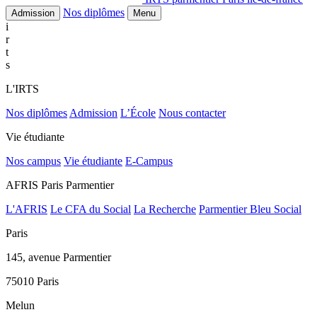
Nos diplômes
Admission
Menu
i
r
t
s
L'IRTS
Nos diplômes
Admission
L’École
Nous contacter
Vie étudiante
Nos campus
Vie étudiante
E-Campus
AFRIS Paris Parmentier
L'AFRIS
Le CFA du Social
La Recherche
Parmentier Bleu Social
Paris
145, avenue Parmentier
75010 Paris
Melun