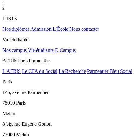
t
s
L'IRTS
Nos diplômes
Admission
L’École
Nous contacter
Vie étudiante
Nos campus
Vie étudiante
E-Campus
AFRIS Paris Parmentier
L'AFRIS
Le CFA du Social
La Recherche
Parmentier Bleu Social
Paris
145, avenue Parmentier
75010 Paris
Melun
8 bis, rue Eugène Gonon
77000 Melun