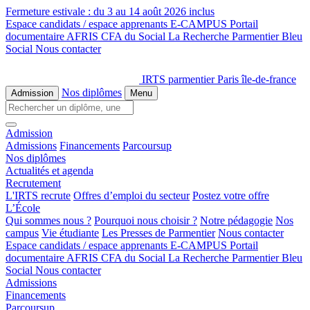
Fermeture estivale :
du 3 au 14 août 2026 inclus
Espace candidats / espace apprenants
E-CAMPUS
Portail
documentaire
AFRIS
CFA du Social
La Recherche
Parmentier Bleu
Social
Nous contacter
IRTS parmentier Paris île-de-france
Nos diplômes
Admission
Menu
Admission
Admissions
Financements
Parcoursup
Nos diplômes
Actualités et agenda
Recrutement
L'IRTS recrute
Offres d’emploi du secteur
Postez votre offre
L’École
Qui sommes nous ?
Pourquoi nous choisir ?
Notre pédagogie
Nos
campus
Vie étudiante
Les Presses de Parmentier
Nous contacter
Espace candidats / espace apprenants
E-CAMPUS
Portail
documentaire
AFRIS
CFA du Social
La Recherche
Parmentier Bleu
Social
Nous contacter
Admissions
Financements
Parcoursup