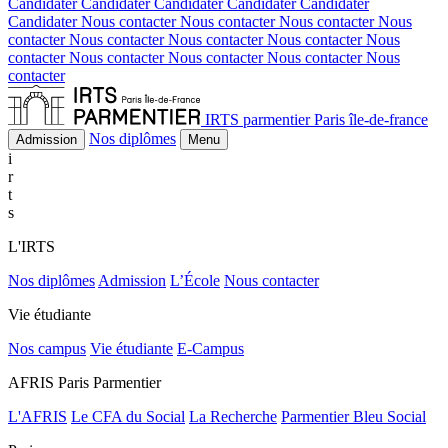
Candidater
Candidater
Candidater
Candidater
Candidater
Candidater
Nous contacter
Nous contacter
Nous contacter
Nous
contacter
Nous contacter
Nous contacter
Nous contacter
Nous
contacter
Nous contacter
Nous contacter
Nous contacter
Nous
contacter
IRTS parmentier Paris île-de-france
Nos diplômes
Admission
Menu
i
r
t
s
L'IRTS
Nos diplômes
Admission
L’École
Nous contacter
Vie étudiante
Nos campus
Vie étudiante
E-Campus
AFRIS Paris Parmentier
L'AFRIS
Le CFA du Social
La Recherche
Parmentier Bleu Social