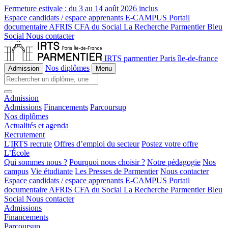
Fermeture estivale :
du 3 au 14 août 2026 inclus
Espace candidats / espace apprenants
E-CAMPUS
Portail
documentaire
AFRIS
CFA du Social
La Recherche
Parmentier Bleu
Social
Nous contacter
IRTS parmentier Paris île-de-france
Nos diplômes
Admission
Menu
Admission
Admissions
Financements
Parcoursup
Nos diplômes
Actualités et agenda
Recrutement
L'IRTS recrute
Offres d’emploi du secteur
Postez votre offre
L’École
Qui sommes nous ?
Pourquoi nous choisir ?
Notre pédagogie
Nos
campus
Vie étudiante
Les Presses de Parmentier
Nous contacter
Espace candidats / espace apprenants
E-CAMPUS
Portail
documentaire
AFRIS
CFA du Social
La Recherche
Parmentier Bleu
Social
Nous contacter
Admissions
Financements
Parcoursup