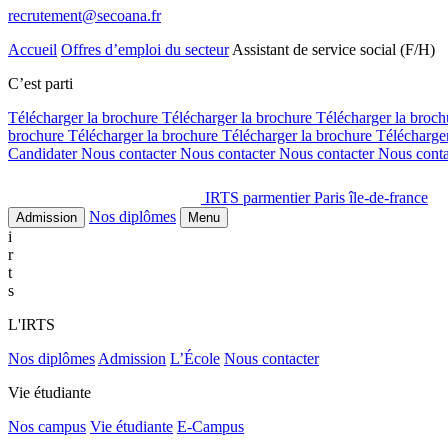
recrutement@secoana.fr
Accueil
Offres d’emploi du secteur
Assistant de service social (F/H)
C’est parti
Télécharger la brochure
Télécharger la brochure
Télécharger la broc
brochure
Télécharger la brochure
Télécharger la brochure
Télécharge
Candidater
Nous contacter
Nous contacter
Nous contacter
Nous cont
IRTS parmentier Paris île-de-france
Nos diplômes
Admission
Menu
i
r
t
s
L'IRTS
Nos diplômes
Admission
L’École
Nous contacter
Vie étudiante
Nos campus
Vie étudiante
E-Campus