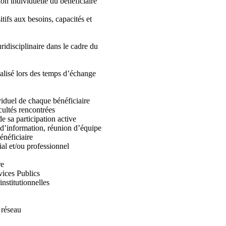
ion individuelle du bénéficiaire
itifs aux besoins, capacités et
disciplinaire dans le cadre du
alisé lors des temps d’échange
viduel de chaque bénéficiaire
cultés rencontrées
de sa participation active
s d’information, réunion d’équipe
énéficiaire
ial et/ou professionnel
re
rvices Publics
institutionnelles
 réseau