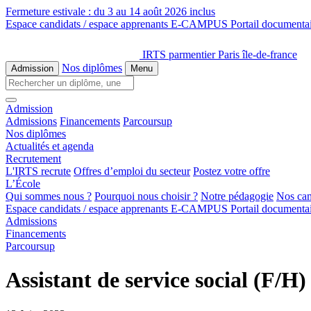
Fermeture estivale :
du 3 au 14 août 2026 inclus
Espace candidats / espace apprenants
E-CAMPUS
Portail documenta
IRTS parmentier Paris île-de-france
Nos diplômes
Admission
Menu
Admission
Admissions
Financements
Parcoursup
Nos diplômes
Actualités et agenda
Recrutement
L'IRTS recrute
Offres d’emploi du secteur
Postez votre offre
L’École
Qui sommes nous ?
Pourquoi nous choisir ?
Notre pédagogie
Nos ca
Espace candidats / espace apprenants
E-CAMPUS
Portail documenta
Admissions
Financements
Parcoursup
Assistant de service social (F/H)