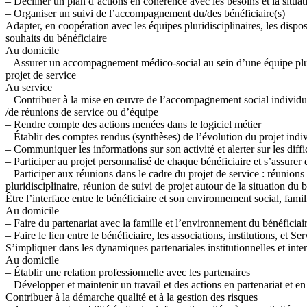
– Décliner un plan d’actions en cohérence avec les besoins et la situat
– Organiser un suivi de l’accompagnement du/des bénéficiaire(s)
Adapter, en coopération avec les équipes pluridisciplinaires, les dispos
souhaits du bénéficiaire
Au domicile
– Assurer un accompagnement médico-social au sein d’une équipe pluri
projet de service
Au service
– Contribuer à la mise en œuvre de l’accompagnement social individu
/de réunions de service ou d’équipe
– Rendre compte des actions menées dans le logiciel métier
– Établir des comptes rendus (synthèses) de l’évolution du projet indi
– Communiquer les informations sur son activité et alerter sur les diffi
– Participer au projet personnalisé de chaque bénéficiaire et s’assurer 
– Participer aux réunions dans le cadre du projet de service : réunion
pluridisciplinaire, réunion de suivi de projet autour de la situation du b
Être l’interface entre le bénéficiaire et son environnement social, famil
Au domicile
– Faire du partenariat avec la famille et l’environnement du bénéficiai
– Faire le lien entre le bénéficiaire, les associations, institutions, et Se
S’impliquer dans les dynamiques partenariales institutionnelles et inter
Au domicile
– Établir une relation professionnelle avec les partenaires
– Développer et maintenir un travail et des actions en partenariat et en
Contribuer à la démarche qualité et à la gestion des risques