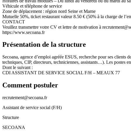
Horaires de travail modulés – Du lundi au vendredi ou du mardi au s
Véhicule et téléphone de service
Zone de déplacement : région nord Seine et Marne
Mutuelle 50%, ticket restaurant valeur 8.50 € (50% à la charge de l’e
CONTACT
Veuillez transmettre votre CV et lettre de motivation à recrutement@s
https://www.secoana.fr
Présentation de la structure
Secoana, agence d’emploi agréée ESUS, recherche pour ses clients d
techniques, CIP, directeurs, techniciennes, assistants…). Les postes en
Dont le suivant :
CDI ASSISTANT DE SERVICE SOCIAL F/H – MEAUX 77
Comment postuler
recrutement@secoana.fr
Assistant de service social (F/H)
Structure
SECOANA