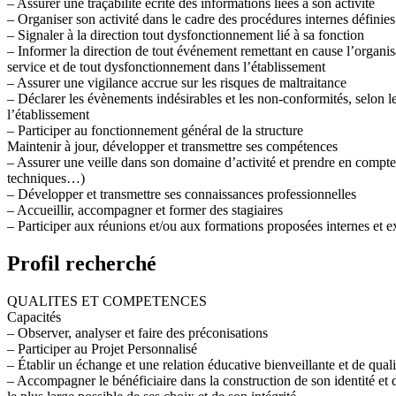
– Assurer une traçabilité écrite des informations liées à son activité
– Organiser son activité dans le cadre des procédures internes définies
– Signaler à la direction tout dysfonctionnement lié à sa fonction
– Informer la direction de tout événement remettant en cause l’organis
service et de tout dysfonctionnement dans l’établissement
– Assurer une vigilance accrue sur les risques de maltraitance
– Déclarer les évènements indésirables et les non-conformités, selon 
l’établissement
– Participer au fonctionnement général de la structure
Maintenir à jour, développer et transmettre ses compétences
– Assurer une veille dans son domaine d’activité et prendre en compte 
techniques…)
– Développer et transmettre ses connaissances professionnelles
– Accueillir, accompagner et former des stagiaires
– Participer aux réunions et/ou aux formations proposées internes et e
Profil recherché
QUALITES ET COMPETENCES
Capacités
– Observer, analyser et faire des préconisations
– Participer au Projet Personnalisé
– Établir un échange et une relation éducative bienveillante et de quali
– Accompagner le bénéficiaire dans la construction de son identité et d