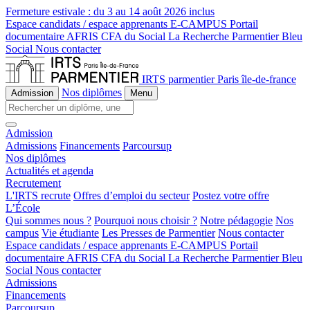
Fermeture estivale :
du 3 au 14 août 2026 inclus
Espace candidats / espace apprenants
E-CAMPUS
Portail
documentaire
AFRIS
CFA du Social
La Recherche
Parmentier Bleu
Social
Nous contacter
IRTS parmentier Paris île-de-france
Nos diplômes
Admission
Menu
Admission
Admissions
Financements
Parcoursup
Nos diplômes
Actualités et agenda
Recrutement
L'IRTS recrute
Offres d’emploi du secteur
Postez votre offre
L’École
Qui sommes nous ?
Pourquoi nous choisir ?
Notre pédagogie
Nos
campus
Vie étudiante
Les Presses de Parmentier
Nous contacter
Espace candidats / espace apprenants
E-CAMPUS
Portail
documentaire
AFRIS
CFA du Social
La Recherche
Parmentier Bleu
Social
Nous contacter
Admissions
Financements
Parcoursup