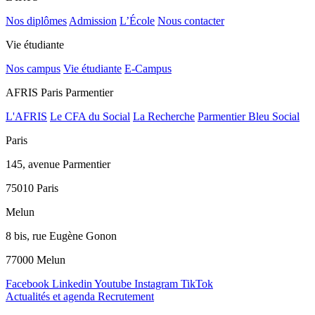
Nos diplômes
Admission
L’École
Nous contacter
Vie étudiante
Nos campus
Vie étudiante
E-Campus
AFRIS Paris Parmentier
L'AFRIS
Le CFA du Social
La Recherche
Parmentier Bleu Social
Paris
145, avenue Parmentier
75010 Paris
Melun
8 bis, rue Eugène Gonon
77000 Melun
Facebook
Linkedin
Youtube
Instagram
TikTok
Actualités et agenda
Recrutement