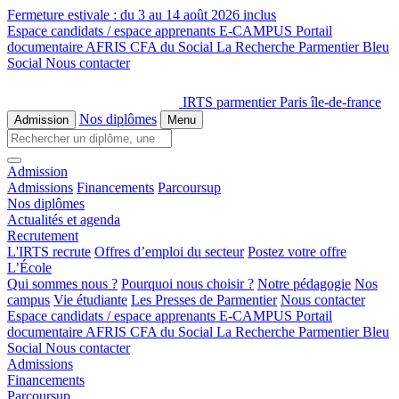
Fermeture estivale :
du 3 au 14 août 2026 inclus
Espace candidats / espace apprenants
E-CAMPUS
Portail
documentaire
AFRIS
CFA du Social
La Recherche
Parmentier Bleu
Social
Nous contacter
IRTS parmentier Paris île-de-france
Nos diplômes
Admission
Menu
Admission
Admissions
Financements
Parcoursup
Nos diplômes
Actualités et agenda
Recrutement
L'IRTS recrute
Offres d’emploi du secteur
Postez votre offre
L’École
Qui sommes nous ?
Pourquoi nous choisir ?
Notre pédagogie
Nos
campus
Vie étudiante
Les Presses de Parmentier
Nous contacter
Espace candidats / espace apprenants
E-CAMPUS
Portail
documentaire
AFRIS
CFA du Social
La Recherche
Parmentier Bleu
Social
Nous contacter
Admissions
Financements
Parcoursup