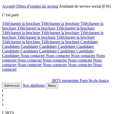
Accueil
Offres d’emploi du secteur
Assistant de service social (F/H)
C’est parti
Télécharger la brochure
Télécharger la brochure
Télécharger la
brochure
Télécharger la brochure
Télécharger la brochure
Télécharger la brochure
Télécharger la brochure
Télécharger la
brochure
Télécharger la brochure
Télécharger la brochure
Télécharger la brochure
Télécharger la brochure
Candidater
Candidater
Candidater
Candidater
Candidater
Candidater
Candidater
Candidater
Candidater
Candidater
Candidater
Candidater
Nous contacter
Nous contacter
Nous contacter
Nous
contacter
Nous contacter
Nous contacter
Nous contacter
Nous
contacter
Nous contacter
Nous contacter
Nous contacter
Nous
contacter
IRTS parmentier Paris île-de-france
Nos diplômes
Admission
Menu
i
r
t
s
L'IRTS