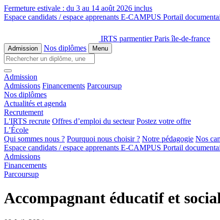
Fermeture estivale :
du 3 au 14 août 2026 inclus
Espace candidats / espace apprenants
E-CAMPUS
Portail documenta
IRTS parmentier Paris île-de-france
Nos diplômes
Admission
Menu
Admission
Admissions
Financements
Parcoursup
Nos diplômes
Actualités et agenda
Recrutement
L'IRTS recrute
Offres d’emploi du secteur
Postez votre offre
L’École
Qui sommes nous ?
Pourquoi nous choisir ?
Notre pédagogie
Nos ca
Espace candidats / espace apprenants
E-CAMPUS
Portail documenta
Admissions
Financements
Parcoursup
Accompagnant éducatif et socia