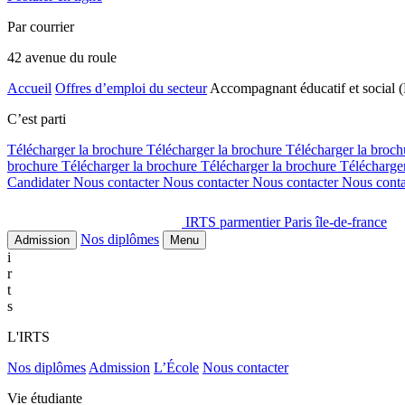
Par courrier
42 avenue du roule
Accueil
Offres d’emploi du secteur
Accompagnant éducatif et social 
C’est parti
Télécharger la brochure
Télécharger la brochure
Télécharger la broc
brochure
Télécharger la brochure
Télécharger la brochure
Télécharge
Candidater
Nous contacter
Nous contacter
Nous contacter
Nous cont
IRTS parmentier Paris île-de-france
Nos diplômes
Admission
Menu
i
r
t
s
L'IRTS
Nos diplômes
Admission
L’École
Nous contacter
Vie étudiante