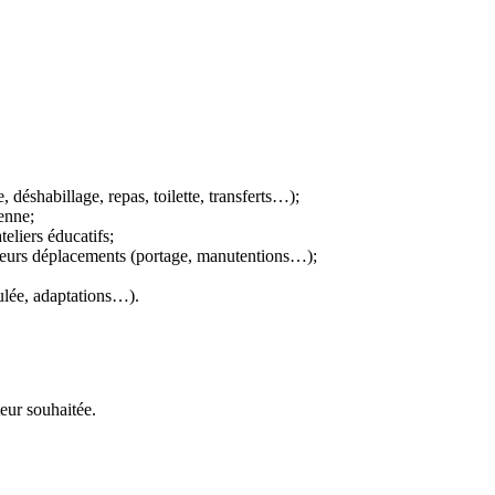
 déshabillage, repas, toilette, transferts…);
enne;
teliers éducatifs;
et leurs déplacements (portage, manutentions…);
oulée, adaptations…).
eur souhaitée.