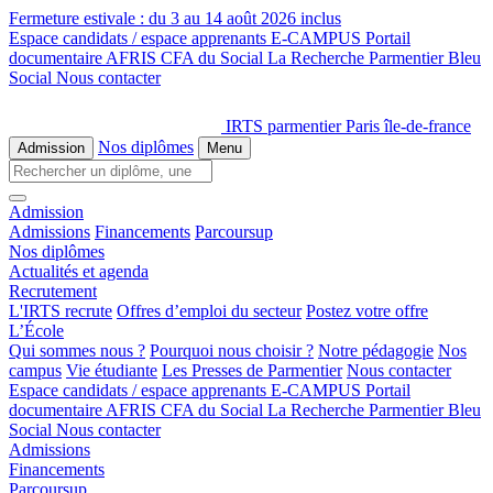
Fermeture estivale :
du 3 au 14 août 2026 inclus
Espace candidats / espace apprenants
E-CAMPUS
Portail
documentaire
AFRIS
CFA du Social
La Recherche
Parmentier Bleu
Social
Nous contacter
IRTS parmentier Paris île-de-france
Nos diplômes
Admission
Menu
Admission
Admissions
Financements
Parcoursup
Nos diplômes
Actualités et agenda
Recrutement
L'IRTS recrute
Offres d’emploi du secteur
Postez votre offre
L’École
Qui sommes nous ?
Pourquoi nous choisir ?
Notre pédagogie
Nos
campus
Vie étudiante
Les Presses de Parmentier
Nous contacter
Espace candidats / espace apprenants
E-CAMPUS
Portail
documentaire
AFRIS
CFA du Social
La Recherche
Parmentier Bleu
Social
Nous contacter
Admissions
Financements
Parcoursup