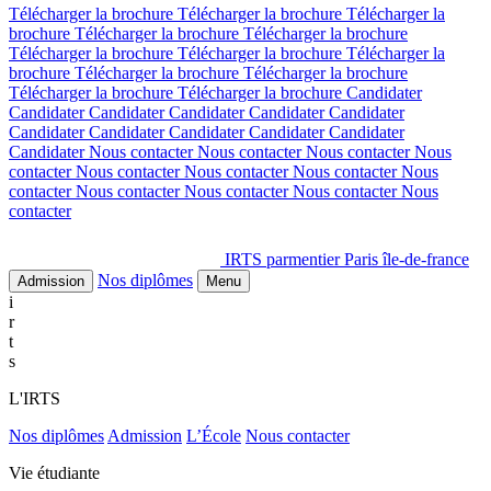
Télécharger la brochure
Télécharger la brochure
Télécharger la
brochure
Télécharger la brochure
Télécharger la brochure
Télécharger la brochure
Télécharger la brochure
Télécharger la
brochure
Télécharger la brochure
Télécharger la brochure
Télécharger la brochure
Télécharger la brochure
Candidater
Candidater
Candidater
Candidater
Candidater
Candidater
Candidater
Candidater
Candidater
Candidater
Candidater
Candidater
Nous contacter
Nous contacter
Nous contacter
Nous
contacter
Nous contacter
Nous contacter
Nous contacter
Nous
contacter
Nous contacter
Nous contacter
Nous contacter
Nous
contacter
IRTS parmentier Paris île-de-france
Nos diplômes
Admission
Menu
i
r
t
s
L'IRTS
Nos diplômes
Admission
L’École
Nous contacter
Vie étudiante