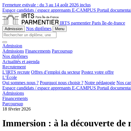
Fermeture estivale :
du 3 au 14 août 2026 inclus
Espace candidats / espace apprenants
E-CAMPUS
Portail documenta
IRTS parmentier Paris île-de-france
Nos diplômes
Admission
Menu
Admission
Admissions
Financements
Parcoursup
Nos diplômes
Actualités et agenda
Recrutement
L'IRTS recrute
Offres d’emploi du secteur
Postez votre offre
L’École
Qui sommes nous ?
Pourquoi nous choisir ?
Notre pédagogie
Nos ca
Espace candidats / espace apprenants
E-CAMPUS
Portail documenta
Admissions
Financements
Parcoursup
18 février 2026
Immersion : à la découverte de n