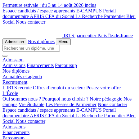
Fermeture estivale :
du 3 au 14 août 2026 inclus
Espace candidats / espace apprenants
E-CAMPUS
Portail
documentaire
AFRIS
CFA du Social
La Recherche
Parmentier Bleu
Social
Nous contacter
IRTS parmentier Paris île-de-france
Nos diplômes
Admission
Menu
Admission
Admissions
Financements
Parcoursup
Nos diplômes
Actualités et agenda
Recrutement
L'IRTS recrute
Offres d’emploi du secteur
Postez votre offre
L’École
Qui sommes nous ?
Pourquoi nous choisir ?
Notre pédagogie
Nos
campus
Vie étudiante
Les Presses de Parmentier
Nous contacter
Espace candidats / espace apprenants
E-CAMPUS
Portail
documentaire
AFRIS
CFA du Social
La Recherche
Parmentier Bleu
Social
Nous contacter
Admissions
Financements
Parcoursup