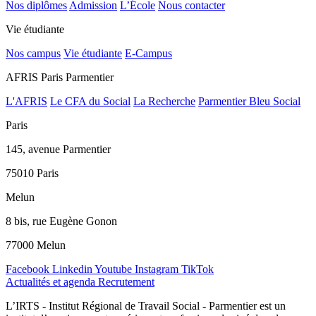
Nos diplômes
Admission
L’École
Nous contacter
Vie étudiante
Nos campus
Vie étudiante
E-Campus
AFRIS Paris Parmentier
L'AFRIS
Le CFA du Social
La Recherche
Parmentier Bleu Social
Paris
145, avenue Parmentier
75010 Paris
Melun
8 bis, rue Eugène Gonon
77000 Melun
Facebook
Linkedin
Youtube
Instagram
TikTok
Actualités et agenda
Recrutement
L’IRTS - Institut Régional de Travail Social - Parmentier est un